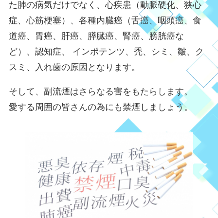
た肺の病気だけでなく、心疾患（動脈硬化、狭心
症、心筋梗塞）、各種内臓癌（舌癌、咽頭癌、食
道癌、胃癌、肝癌、膵臓癌、腎癌、膀胱癌な
ど）、認知症、 インポテンツ、禿、シミ、皺、ク
スミ、入れ歯の原因となります。
そして、副流煙はさらなる害をもたらします。
愛する周囲の皆さんの為にも禁煙しましょう。