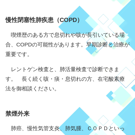
慢性閉塞性肺疾患（COPD）
喫煙歴のある方で息切れや咳が長引いている場
合、COPDの可能性があります。早期診断と治療が
重要です。
レントゲン検査と、肺活量検査で診断できま
す。 長く続く咳・痰・息切れの方、在宅酸素療
法を御相談ください。
禁煙外来
肺癌、慢性気管支炎、肺気腫、ＣＯＰＤといっ